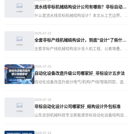
流水线非标机械结构设计公司有哪些？非标自动化流水线设计全流程解析
什么是流水线非标机械结构设计？本文从工艺边界、节
拍CT、重复定位精度、FAT/SAT验收等维度讲透，并给
出非标设计公司选型6条标准。济南非标机械设计公司
2026-07-22
——山东总创机械科技有限公司，集方案论证、三维建
全套非标产线机械结构设计，到底"设计"了些什么？
模、结构优化、装配调试于一体，服务包装、
全套非标产线机械结构设计含人机工程、公差堆叠、产
线平衡3项隐性设计，选公司看3标准：敢给丑图纸、敢
说做不了、敢看外协厂。山东总创机械科技济南团队，
2026-07-20
72小时FAT+FEA校核，交付含7件套文档，咨询贾经理
自动化设备改造升级公司哪家好_非标设计五步法
18754115218。
自动化设备改造升级分电气/机构/产线/智能四层，选非
标自动化设备改造升级设计公司用六步法：看一体化能
力、CPK≥1.33硬数据、关键件选型、GB/T15706合
2026-07-18
规、7件套交付、合同验收节点。山东总创机械科技济
非标自动化设计公司哪家好_结构设计外包标准
南本地团队，72小时老化+FEA
山东总创机械科技专注新能源非标自动化设备结构设计
外包，执行FEA分析、72小时满负荷验证、CPK≥1.33
交付标准。覆盖锂电/光伏/储能产线，济南本地"设计-加
2026-07-14