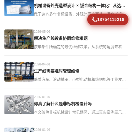
工-调试"一体化响应。非标自动化设计外包公司推荐，
机械设备外壳造型设计 × 钣金结构一体化：从选型评估到验收交付的完整参考（含设计-制造脱节的隐性成本核算）
咨询贾经理1875411521
做了这么多年非标设备，外观外壳这事儿，远比老板们
18754115218
想的要&quot;脏&quot;说实话，大多数制造企业找工业
设计公司做设备外观，动机挺朴素的——展会要好看、
2026-05-06
客户要档次、招投标要&quot;科技感&quot;。但真做下
解决生产线设备协同维修难题
来，十个项目里大概八个会
按单部件所确定的最优维修决策，从系统的角度来看并
非最优。对于由多个相互联系的不同部件组成的复杂系
统，在维修决策时，不仅要考虑部件各自的特点，而且
2026-04-01
要考虑部件之间的...
生产线需要准时管理维修
随着汽车、滚动轴承、小型电动机和缝纫机等工业发
展，机械制造中开始出现自动线，最早出现的是组合机
床自动线。在二十世纪20年代之前，首先是在汽车工业
2026-01-07
中出现了流水生产...
你真了解什么是非标机械设计吗
本文破除非标机械设计常见误区，通过真实案例展示定
制化设备如何解决标准设备无法应对的生产难题。了解
非标设计的核心价值与实施要点。...
2026-01-07