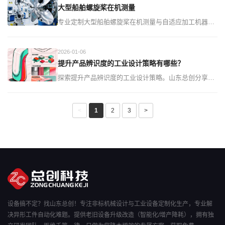
大型船舶螺旋桨在机测量
专业定制大型船舶螺旋桨在机测量与自适应加工机器人
系统，解决传统制造中精度不足、效率低下难题。提供
高精度测量、智能自适应加工一体化方案，提升螺旋桨
2026-01-06
制造质量与效率。...
提升产品辨识度的工业设计策略有哪些？
探索提升产品辨识度的工业设计策略。山东总创分享从
视觉符号到用户体验的实用方法，帮助您的产品在市场
中脱颖而出，获得持久竞争力。...
<
1
2
3
>
设备搞不定？找山东总创！专注非标机械设计与工业设备定制化生产，专业解
决异形工件自动化难题。提供老旧设备升级改造（智能化/增产降耗），拥有独