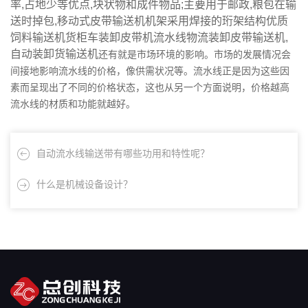
率,占地少等优点,块状物和成件物品;主要用于邮政,粮包在输
送时掉包,移动式皮带输送机机架采用焊接的珩架结构优质
饲料输送机货柜车装卸皮带机流水线物流装卸皮带输送机,
自动装卸货输送机
还有就是市场环境的影响。市场的发展情况会
间接地影响流水线的价格，像供需状况等。流水线正是因为这些因
素而呈现出了不同的价格状态，这也从另一个方面说明，价格越高
流水线的材质和功能就越好。
自动流水线输送带有哪些功用和特性呢？
什么是机械设备设计？