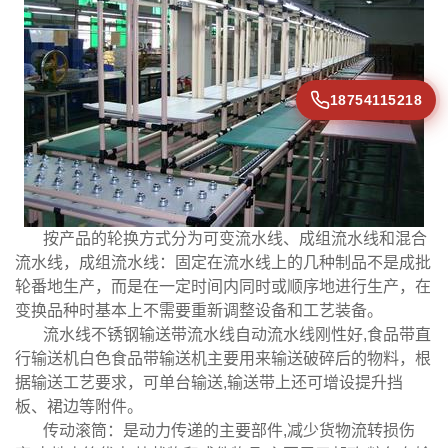
18754115218
按产品的轮换方式分为可变流水线、成组流水线和混合
流水线，成组流水线：固定在流水线上的几种制品不是成批
轮番地生产，而是在一定时间内同时或顺序地进行生产，在
变换品种时基本上不需要重新调整设备和工艺装备。
流水线不锈钢输送带流水线自动流水线刚性好,食品带直
行输送机白色食品带输送机主要用来输送破碎后的物料，根
据输送工艺要求，可单台输送,输送带上还可增设提升挡
板、裙边等附件。
传动滚筒：是动力传递的主要部件,减少货物流转损伤