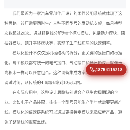
我们最近为一家汽车零部件厂设计的
柔性装配系统
就体现了这
种思路。该厂需要同时生产三种不同型号的发动机支架，每月换型
次数超过20次。通过将整线分解为8个标准模块，包括动力模块、阻
挡器模块、顶升平移模块等，实现了生产线布局的快速调整。
模块化设计不仅仅是机械结构的拆分，更关键的是接口的标准
化。每个模块都有统一的电气接口、气动接口和通讯协议，就像乐
18754115218
高积木一样可以任意组合。这种
设备集成方案
大大缩短了现场安装
调试时间，从传统的4-6周压缩到10天以内。
在实际应用中，这种设计思路特别适合产品生命周期短的企
业。比如电子产品装配，往往一个型号只能生产半年就需要更新产
线。模块化的倍速链系统可以通过更换特定模块来适应新产品，避
免了整条线的报废重建。