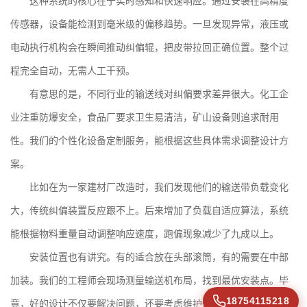
这种系统的核心在于实时感知和快速响应。通过安装在高精度
传感器，设备能检测到毫米级的偏移趋势。一旦发现异常，液压或
电动执行机构会在瞬间推动纠偏辊，把皮带拉回正确位置。整个过
程完全自动，无需人工干预。
有意思的是，不同行业的输送线对纠偏要求差异很大。化工企
业注重防爆安全，食品厂要求卫生易清洁，矿山设备则追求耐用
性。我们的
个性化设备定制
服务，能根据这些具体需求调整设计方
案。
比如在为一家建材厂改造时，我们发现他们的输送带负载变化
大，传统纠偏装置反应跟不上。后来增加了负载自适应算法，系统
能根据物料重量自动调整响应速度，跑偏现象减少了九成以上。
安装位置也有讲究。有的适合放在头部滚筒，有的需要在中部
加装。我们的工程师会现场测量输送机布局，找到最优安装点。毕
18754115218
竟，好的设计不仅要解决问题，还要考虑维护便利性。