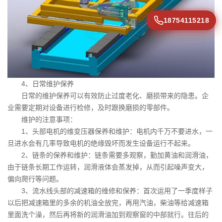
18754115218
4、日常维护保养
日常的维护保养可以有效防止过度老化、磨损带来的隐患。企
业需要定期对设备进行检修，及时跟换磨损的零部件。
维护的注意事项：
1、头部电机的维变压器保养和维护：电机内千万不要进水，一
旦进水会有几率导致电机的绝缘毁坏而发生设备运行不起来。
2、链条的保养和维护：链条需要多观察，勤加黄油和润滑油，
由于链条长期工作运转，润滑液体会蒸发掉，从而引起噪声变大，
偏向爬行等问题。
3、流水线头部的减速箱的维修和保养：首次运用了一季度样子
以后把减速箱里的多余的机油全放完，再用汽油，柴油等给减速箱
里面洗个澡，然后再将新的润滑油加到观察窗的中部就行。往后的