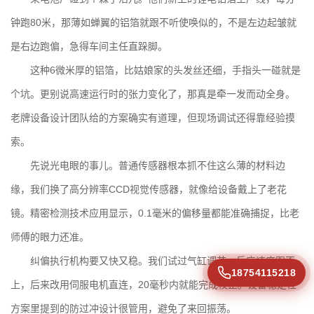
钟跑80米，那薄如蝉翼的铝箔就跟不听使唤似的，不是左边起皱就
是右边跑偏，急得车间主任直跺脚。
这种6微米厚的铝箔，比姑娘家的头发丝还细，手指头一碰就是
个坑。更别说高速运行时的张力变化了，那真是牵一发而动全身。
老牌设备设计团队
给的方案确实有道理，但现场调试还得靠经验摸
索。
先说光电眼的事儿。普通传感器根本抓不住这么薄的材料边
缘，我们换了高分辨率CCD视觉传感器，就像给设备戴上了老花
镜。
精密检测技术应用
显示，0.1毫米的偏移量都能准确捕捉，比老
师傅的眼力还准。
纠偏执行机构要又快又稳。我们试过气缸调节，反应速度跟不
18754115218
上，后来改用伺服电机直连，20毫秒内就能完成校正。
设备稳定性
方案
里提到的防过冲设计很管用，避免了来回振荡。