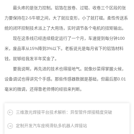
最头疼的是张力控制。铝箔在放卷、过辊、收卷三个区段的张
力要保持在2-5牛顿之间，大了就拉变形，小了就打褶。
柔性传送系
统
的闭环控制技术派上了大用场，实时调节各个电机的扭矩输出。
现在这条线已经连续稳定运行了一个月，车速提到每分钟100
米，废品率从15%降到3%以下。老板说光是每月省下的铝箔材料
钱，就够给我发半年奖金了。
要我说啊，再先进的技术也得接地气。就像炒菜得掌握火候，
设备调试也得讲究个手感。那些传感器数据是基础，但最后那0.01
毫米的微调，还得靠老师傅的经验来判断。
三维激光焊接平台技术解析：异型管件焊接精度突破
0.05mm
定制开发汽车座椅滑轨多机器人焊接站