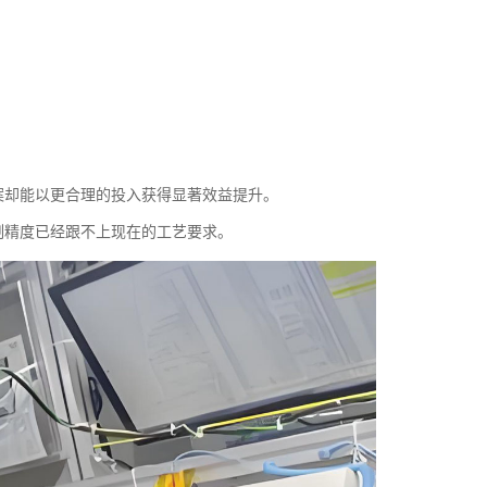
案
却能以更合理的投入获得显著效益提升。
制精度已经跟不上现在的工艺要求。