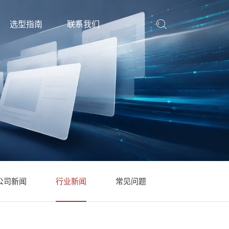
选型指南
联系我们
公司新闻
行业新闻
常见问题