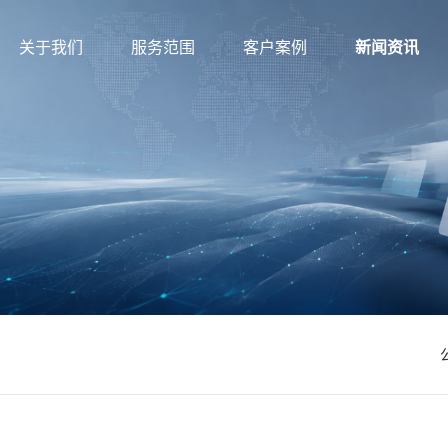
关于我们
服务范围
客户案例
新闻资讯