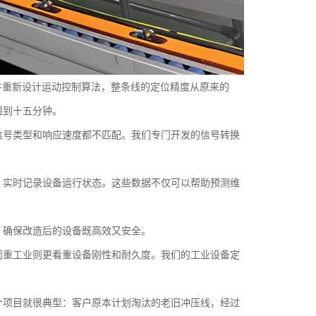
并重新设计运动控制算法，整条线的定位精度从原来的
短到十五分钟。
信号类型和响应速度都不匹配。我们专门开发的信号转换
，实时记录设备运行状态。这些数据不仅可以帮助预测维
，确保改造后的设备既高效又安全。
而重工业则更看重设备刚性和耐久度。我们的
工业设备定
个项目就很典型：客户原本计划淘汰的老旧冲压线，经过