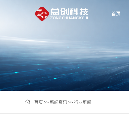
首页
首页
新闻资讯
行业新闻
>>
>>