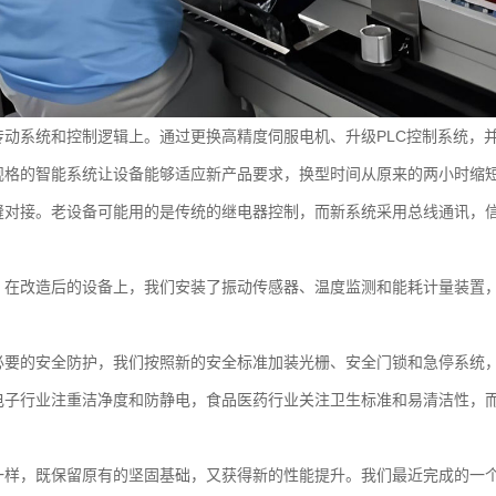
动系统和控制逻辑上。通过更换高精度伺服电机、升级PLC控制系统，
规格的智能系统
让设备能够适应新产品要求，换型时间从原来的两小时缩
缝对接。老设备可能用的是传统的继电器控制，而新系统采用总线通讯，
。在改造后的设备上，我们安装了振动传感器、温度监测和能耗计量装置
必要的安全防护，我们按照新的安全标准加装光栅、安全门锁和急停系统
电子行业注重洁净度和防静电，食品医药行业关注卫生标准和易清洁性，
一样，既保留原有的坚固基础，又获得新的性能提升。我们最近完成的一