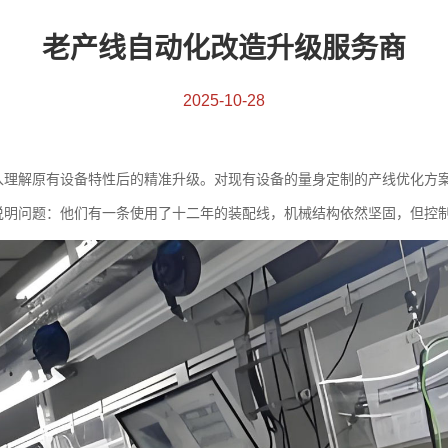
老产线自动化改造升级服务商
2025-10-28
入理解原有设备特性后的精准升级。对现有设备的
量身定制的产线优化方
说明问题：他们有一条使用了十二年的装配线，机械结构依然坚固，但控