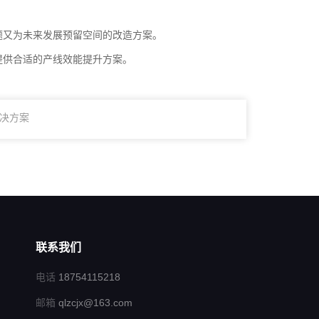
题又为未来发展预留空间的改造方案。
提供合适的
产线效能提升方案
。
决方案
联系我们
电话
18754115218
邮箱
qlzcjx@163.com