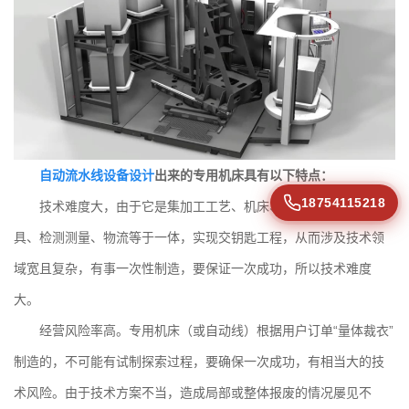
自动流水线设备设计
出来的专用机床具有以下特点：
18754115218
技术难度大，由于它是集加工工艺、机床、夹具、辅具、道
具、检测测量、物流等于一体，实现交钥匙工程，从而涉及技术领
域宽且复杂，有事一次性制造，要保证一次成功，所以技术难度
大。
经营风险率高。专用机床（或自动线）根据用户订单“量体裁衣”
制造的，不可能有试制探索过程，要确保一次成功，有相当大的技
术风险。由于技术方案不当，造成局部或整体报废的情况屡见不