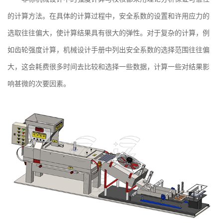
的计算方法。在具体的计算过程中，安全系数的设置和许用应力的
选取往往偏大，使计算结果具有很大的弹性。对于复杂的计算，例
如齿轮强度计算，机械设计手册中列出安全系数的选择范围往往偏
大，这会耗费很多时间去比较和选择一些数据，计算一些对结果影
响甚微的次要因素。