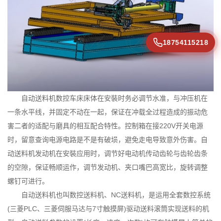
18754115218
自动送料机数控车床床体在安裝时务必调节水准，与冲压机在
一条水平线，并固定不动在一起，保证在冲载全过程造成的振动危
害二者的适配与磨具的相互配合特性。控制箱在接220V开关电源
时，留意查询电源电路是不是有破埙，避免走电导致意外伤害。自
动送料机发动机在安裝应用时，调节好电动机传动齿轮与齿轮齿条
的空隙，保证畅顺运作，调节发动机、夹口嘴巴高宽比，旋转调整
螺钉可进行。
自动送料机也叫数控送料机、NC送料机，是运用全套数控系统
(三菱PLC、三菱伺服马达与7寸触摸屏)驱动送料滚筒实现送料的机