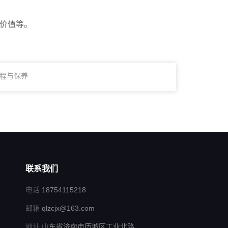
的价值等。
程与保养
联系我们
电话
18754115218
邮箱
qlzcjx@163.com
地址
山东省济南市历城区工业北路