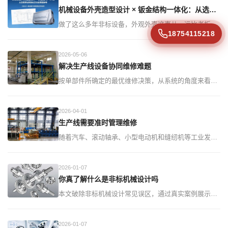
工-调试"一体化响应。非标自动化设计外包公司推荐，
机械设备外壳造型设计 × 钣金结构一体化：从选型评估到验收交付的完整参考（含设计-制造脱节的隐性成本核算）
咨询贾经理1875411521
做了这么多年非标设备，外观外壳这事儿，远比老板们
18754115218
想的要&quot;脏&quot;说实话，大多数制造企业找工业
设计公司做设备外观，动机挺朴素的——展会要好看、
2026-05-06
客户要档次、招投标要&quot;科技感&quot;。但真做下
解决生产线设备协同维修难题
来，十个项目里大概八个会
按单部件所确定的最优维修决策，从系统的角度来看并
非最优。对于由多个相互联系的不同部件组成的复杂系
统，在维修决策时，不仅要考虑部件各自的特点，而且
2026-04-01
要考虑部件之间的...
生产线需要准时管理维修
随着汽车、滚动轴承、小型电动机和缝纫机等工业发
展，机械制造中开始出现自动线，最早出现的是组合机
床自动线。在二十世纪20年代之前，首先是在汽车工业
2026-01-07
中出现了流水生产...
你真了解什么是非标机械设计吗
本文破除非标机械设计常见误区，通过真实案例展示定
制化设备如何解决标准设备无法应对的生产难题。了解
非标设计的核心价值与实施要点。...
2026-01-07