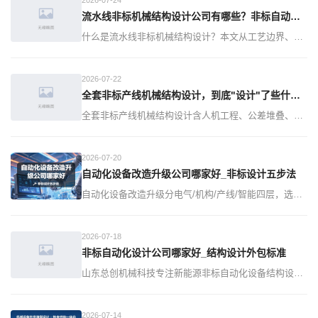
流水线非标机械结构设计公司有哪些？非标自动化流水线设计全流程解析
什么是流水线非标机械结构设计？本文从工艺边界、节
拍CT、重复定位精度、FAT/SAT验收等维度讲透，并给
出非标设计公司选型6条标准。济南非标机械设计公司
2026-07-22
——山东总创机械科技有限公司，集方案论证、三维建
全套非标产线机械结构设计，到底"设计"了些什么？
模、结构优化、装配调试于一体，服务包装、
全套非标产线机械结构设计含人机工程、公差堆叠、产
线平衡3项隐性设计，选公司看3标准：敢给丑图纸、敢
说做不了、敢看外协厂。山东总创机械科技济南团队，
2026-07-20
72小时FAT+FEA校核，交付含7件套文档，咨询贾经理
自动化设备改造升级公司哪家好_非标设计五步法
18754115218。
自动化设备改造升级分电气/机构/产线/智能四层，选非
标自动化设备改造升级设计公司用六步法：看一体化能
力、CPK≥1.33硬数据、关键件选型、GB/T15706合
2026-07-18
规、7件套交付、合同验收节点。山东总创机械科技济
非标自动化设计公司哪家好_结构设计外包标准
南本地团队，72小时老化+FEA
山东总创机械科技专注新能源非标自动化设备结构设计
外包，执行FEA分析、72小时满负荷验证、CPK≥1.33
交付标准。覆盖锂电/光伏/储能产线，济南本地"设计-加
2026-07-14