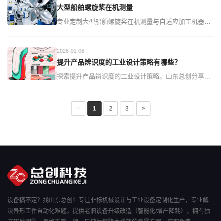
大型船舶螺旋桨在机测量
专业定制大型船舶螺旋桨在机测量与自适应加工机器人
系统，解决传统制造中精度不足、效率低下难题。提供
高精度测量、智能自适应加工一体化方案，提升螺旋桨
2026-01-06
制造质量与效率。...
提升产品辨识度的工业设计策略有哪些？
探索提升产品辨识度的工业设计策略。山东总创分享从
视觉符号到用户体验的实用方法，帮助您的产品在市场
中脱颖而出，获得持久竞争力。...
<
1
2
3
>
设备搞不定？找山东总创！专注非标机械设计与工业设备定制化生产，专业解
决异形工件自动化难题。提供老旧设备升级改造（智能化/增产降耗），拥有独